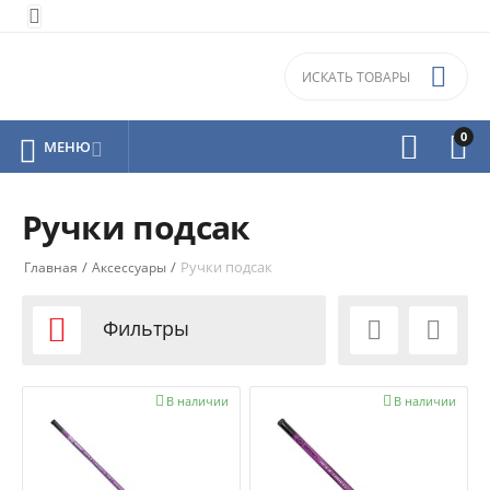


0



МЕНЮ

Ручки подсак
/
/
Ручки подсак
Главная
Аксессуары

Фильтры



В наличии

В наличии