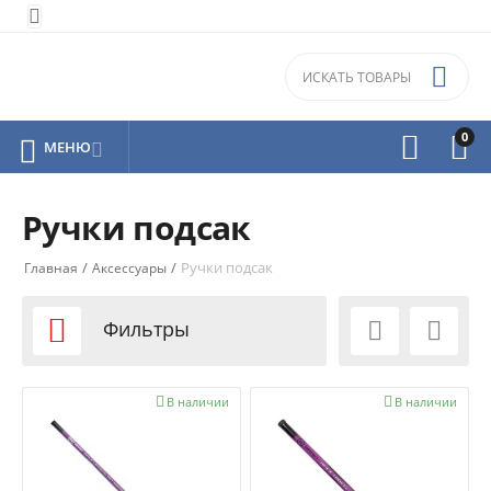


0



МЕНЮ

Ручки подсак
/
/
Ручки подсак
Главная
Аксессуары

Фильтры



В наличии

В наличии