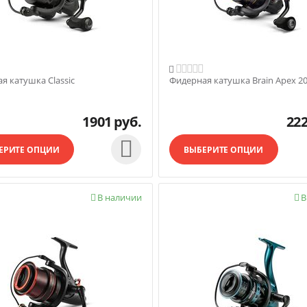

я катушка Classic
Фидерная катушка Brain Apex 20
1901
руб.
22

ЕРИТЕ ОПЦИИ
ВЫБЕРИТЕ ОПЦИИ
В наличии
В

