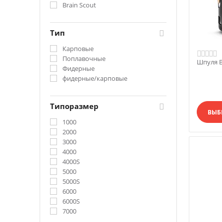
Brain Scout
Тип
Карповые
Поплавочные
Шпуля Br
Фидерные
фидерные/карповые
Типоразмер
ВЫБ
1000
2000
3000
4000
4000S
5000
5000S
6000
6000S
7000