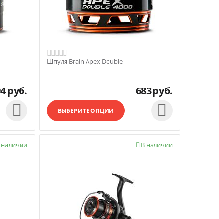
Шпуля Brain Apex Double
94
руб.
683
руб.


ВЫБЕРИТЕ ОПЦИИ
 наличии
В наличии
