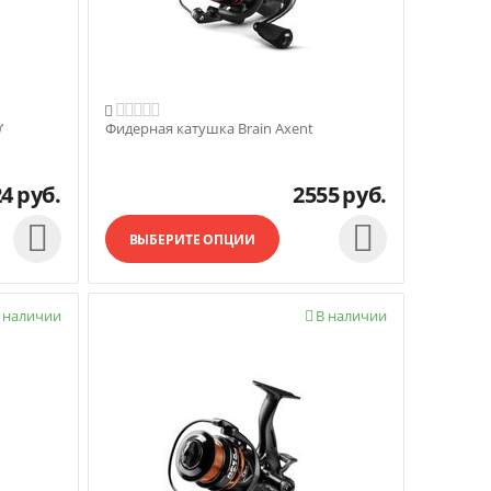

’
Фидерная катушка Brain Axent
24
руб.
2555
руб.


ВЫБЕРИТЕ ОПЦИИ
 наличии
В наличии
