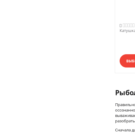

Катушка
ВЫБ
Рыбо
Правильно
осознанно
вываживан
разобрать
Сначала д