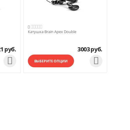

Катушка Brain Apex Double
21
руб.
3003
руб.


ВЫБЕРИТЕ ОПЦИИ