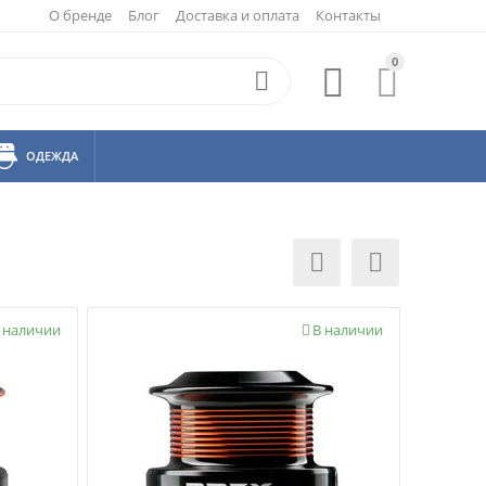
О бренде
Блог
Доставка и оплата
Контакты
0



ОДЕЖДА


 наличии
В наличии
