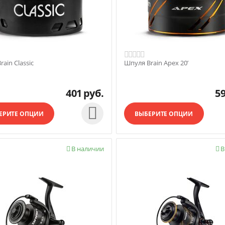
ain Classic
Шпуля Brain Apex 20’
401
руб.
5

ЕРИТЕ ОПЦИИ
ВЫБЕРИТЕ ОПЦИИ
В наличии
В

