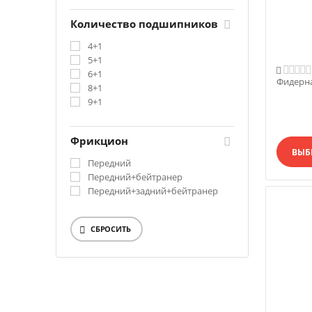
Количество подшипников
4+1
5+1

6+1
Фидерна
8+1
9+1
Фрикцион
ВЫБ
Передний
Передний+бейтранер
Передний+задний+бейтранер
СБРОСИТЬ