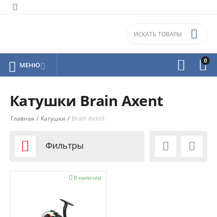


0



МЕНЮ

Катушки Brain Axent
/
/
Brain Axent
Главная
Катушки

Фильтры



В наличии