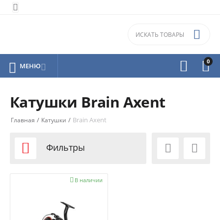


0



МЕНЮ

Катушки Brain Axent
/
/
Brain Axent
Главная
Катушки

Фильтры



В наличии