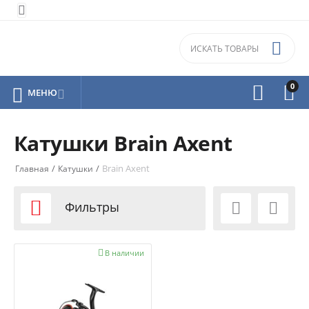


0



МЕНЮ

Катушки Brain Axent
/
/
Brain Axent
Главная
Катушки

Фильтры



В наличии