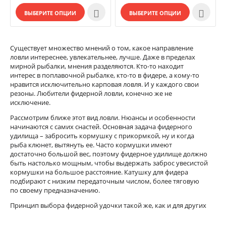


ВЫБЕРИТЕ ОПЦИИ
ВЫБЕРИТЕ ОПЦИИ
Существует множество мнений о том, какое направление
ловли интереснее, увлекательнее, лучше. Даже в пределах
мирной рыбалки, мнения разделяются. Кто-то находит
интерес в поплавочной рыбалке, кто-то в фидере, а кому-то
нравится исключительно карповая ловля. И у каждого свои
резоны. Любители фидерной ловли, конечно же не
исключение.
Рассмотрим ближе этот вид ловли. Нюансы и особенности
начинаются с самих снастей. Основная задача фидерного
удилища – забросить кормушку с прикормкой, ну и когда
рыба клюнет, вытянуть ее. Часто кормушки имеют
достаточно большой вес, поэтому фидерное удилище должно
быть настолько мощным, чтобы выдержать заброс увесистой
кормушки на большое расстояние. Катушку для фидера
подбирают с низким передаточным числом, более тяговую
по своему предназначению.
Принцип выбора фидерной удочки такой же, как и для других
снастей. Хотя лишним пройтись по основным пунктам не
будет.