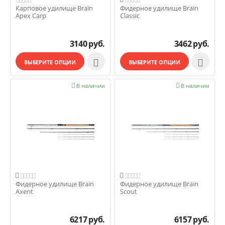
Карповое удилище Brain
Фидерное удилище Brain
Apex Carp
Classic
3140
руб.
3462
руб.


ВЫБЕРИТЕ ОПЦИИ
ВЫБЕРИТЕ ОПЦИИ

В наличии

В наличии


Фидерное удилище Brain
Фидерное удилище Brain
Axent
Scout
6217
руб.
6157
руб.