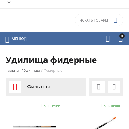


0



МЕНЮ

Удилища фидерные
/
/
Фидерные
Главная
Удилища

Фильтры



В наличии

В наличии