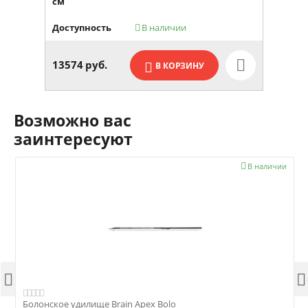
см
Доступность
В наличии

13574
руб.
В КОРЗИНУ
Возможно вас
заинтересуют

В наличии


Болонское удилище Brain Apex Bolo
Б