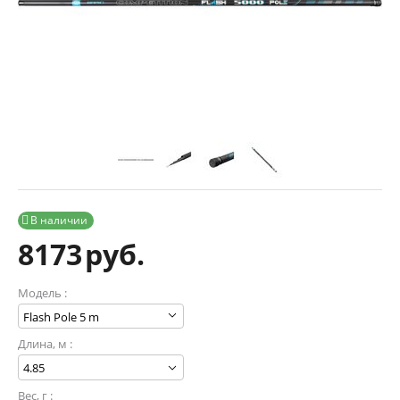
В наличии

8173
руб.
Модель :
Длина, м :
Вес, г :