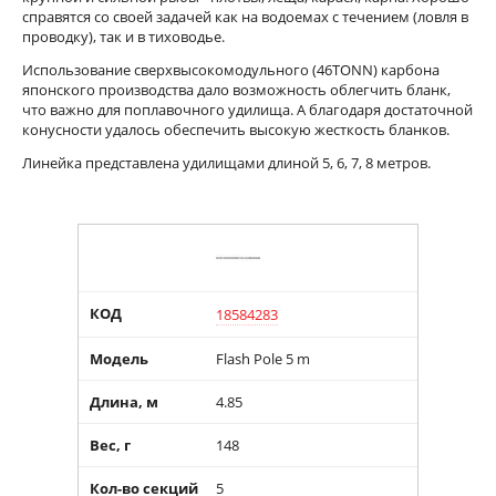
справятся со своей задачей как на водоемах с течением (ловля в
проводку), так и в тиховодье.
Использование сверхвысокомодульного (46ТО
NN
) карбона
японского производства дало возможность облегчить бланк,
что важно для поплавочного удилища. А благодаря достаточной
конусности удалось обеспечить высокую жесткость бланков.
Линейка представлена удилищами длиной 5, 6, 7, 8 метров.
КОД
18584283
Модель
Flash Pole 5 m
Длина, м
4.85
Вес, г
148
Кол-во секций
5