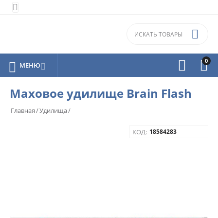


0



МЕНЮ

Маховое удилище Brain Flash
Главная
/
Удилища
/
КОД:
18584283