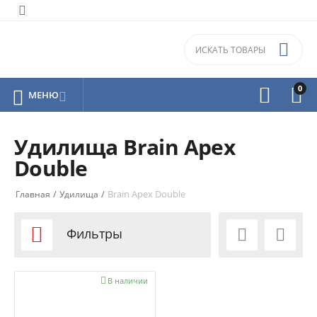


0



МЕНЮ

Удилища Brain Apex
Double
/
/
Brain Apex Double
Главная
Удилища

Фильтры



В наличии