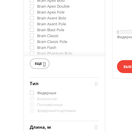
Brain Apex Bolo
Brain Apex Double
Brain Apex Pole
Brain Axent Bolo
Brain Axent Pole
Brain Blast Pole

Brain Classic
Фидерно
Brain Classic Pole
Brain Flash
Brain Phantom Bolo
Brain Phantom Pole
ЕЩЕ

Brain Scout
ВЫБ
Brain Scout Bolo
Brain Scout Pole
Brain Storm
Тип
Вершинка Brain Scout
Фидерные
Болонские
Поплавочные
фидерные/карповые
Длина, м