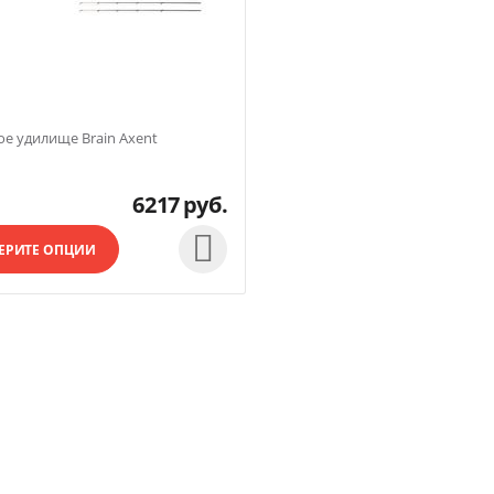
е удилище Brain Axent
6217
руб.

ЕРИТЕ ОПЦИИ