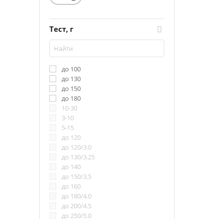
4.20
4.43
4.50
Тест, г
4.70
4.75
4.78
4.80
до 100
4.81
до 130
4.85
до 150
4.88
до 180
4.92
10-30
4.93
3-10
5.00
5-15
5.60
до 120
5.73
до 120/3.0
5.80
до 130/3.25
5.81
до 140
5.83
до 150/3.5
5.84
до 160
5.87
до 180/4.0
5.90
до 200/4.5
5.92
до 250/5.0