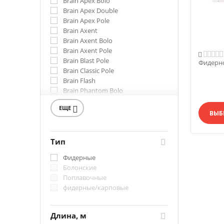
Brain Apex Bolo
Brain Apex Double
Brain Apex Pole
Brain Axent
Brain Axent Bolo
Brain Axent Pole

Brain Blast Pole
Фидерно
Brain Classic Pole
Brain Flash
Brain Phantom Bolo
Brain Phantom Pole
ЕЩЕ

Brain Scout
ВЫБ
Brain Scout Bolo
Brain Scout Pole
Brain Storm
Тип
Вершинка Brain Scout
Фидерные
Болонские
Поплавочные
фидерные/карповые
Длина, м