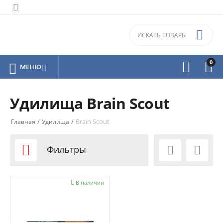


0



МЕНЮ

Удилища Brain Scout
/
/
Brain Scout
Главная
Удилища

Фильтры



В наличии