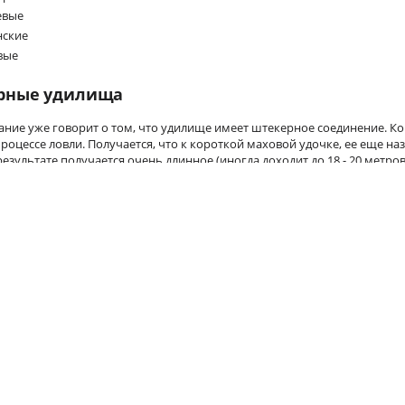
евые
нские
вые
рные удилища
ание уже говорит о том, что удилище имеет штекерное соединение. Ко
процессе ловли. Получается, что к короткой маховой удочке, ее еще 
 результате получается очень длинное (иногда доходит до 18 - 20 метр
ную точку.
вые удилища
вой ловли применяют удилища, оснащенные пропускными кольцами, 
чки дают возможность делать дальние и точные забросы.
ские удилища
одойдут для условий, когда нужно достаточно далеко бросать, на перек
– это телескопические удилища с катушкодержателем и кольцами.
ка болонских удочек Brain имеет бланки с хорошим балансом, они ос
номерно распределяется, а значит вы не устанете от длительной рыбал