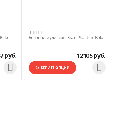

Bolo
Болонское удилище Brain Phantom Bolo
37
руб.
12105
руб.


ВЫБЕРИТЕ ОПЦИИ