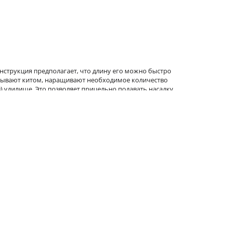
нструкция предполагает, что длину его можно быстро
называют китом, наращивают необходимое количество
ов) удилище. Это позволяет прицельно подавать насадку
чаще всего тоже со штекерным соединением колен.
атах небольших рек, на течении, на глубине. По своему
нащены облегченными кольцами. Нагрузка на бланк
ки, которая может длиться целый день. Кроме того,