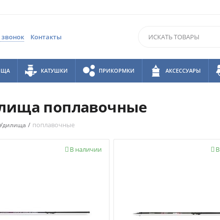
 звонок
Контакты
ИЩА
КАТУШКИ
ПРИКОРМКИ
АКСЕССУАРЫ
лища поплавочные
/
поплавочные
Удилища
В наличии
В

