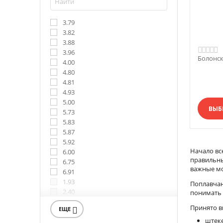
3.79
3.82
3.88
3.96
Болонск
4.00
4.80
4.81
4.93
5.00
ВЫБ
5.73
5.83
5.87
5.92
Начало вс
6.00
правильны
6.75
важные мо
6.91
1.93
Поплавчан
2.40
понимать 
2.46
Принято в
ЕЩЕ

2.70
штек
2.95