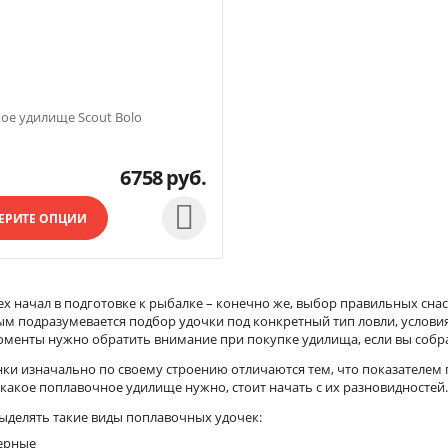
ое удилище Scout Bolo
6758
руб.

ЕРИТЕ ОПЦИИ
ех начал в подготовке к рыбалке – конечно же, выбор правильных сна
м подразумевается подбор удочки под конкретный тип ловли, условия
менты нужно обратить внимание при покупке удилища, если вы собра
ки изначально по своему строению отличаются тем, что показателем 
какое поплавочное удилище нужно, стоит начать с их разновидностей
ыделять такие виды поплавочных удочек:
ерные