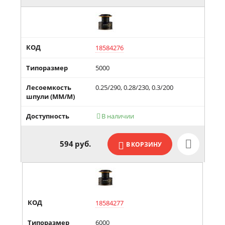
КОД
18584276
Типоразмер
5000
Лесоемкость
0.25/290, 0.28/230, 0.3/200
шпули (MM/М)
Доступность
В наличии

594
руб.
В КОРЗИНУ
КОД
18584277
Типоразмер
6000