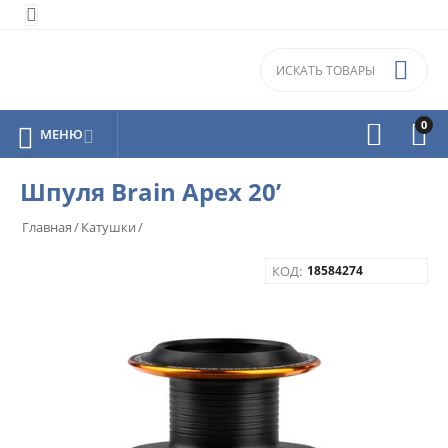


0



МЕНЮ

Шпуля Brain Apex 20’
Главная
/
Катушки
/
КОД:
18584274