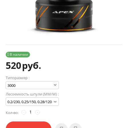
В наличии

520
руб.
Типоразмер :
Лесоемкость шпули (MM/М) :
Кол-во:
−
+