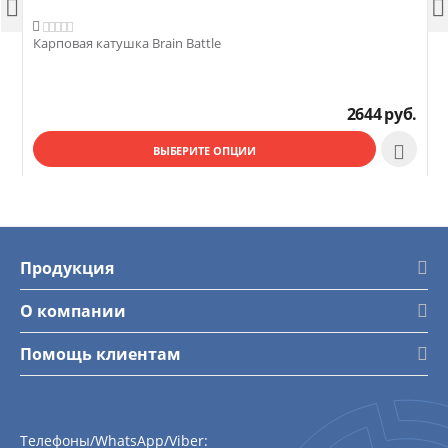




Карповая катушка Brain Battle
К
2644
руб.

ВЫБЕРИТЕ ОПЦИИ
Продукция
О компании
Помощь клиентам
Телефоны/WhatsApp/Viber: