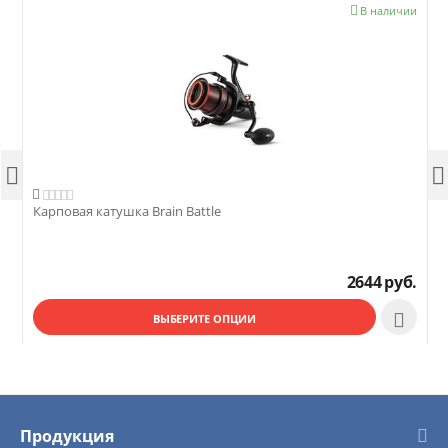

В наличии




Карповая катушка Brain Battle
К
2644
руб.

ВЫБЕРИТЕ ОПЦИИ
Продукция