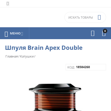


0



МЕНЮ

Шпуля Brain Apex Double
Главная
/
Катушки
/
КОД:
18584260