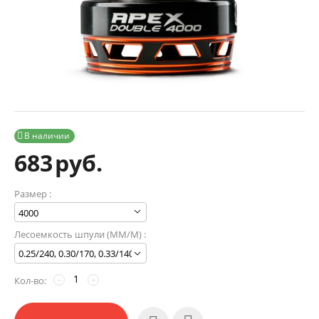
В наличии

683
руб.
Размер :
Лесоемкость шпули (MM/М) :
Кол-во:
−
+