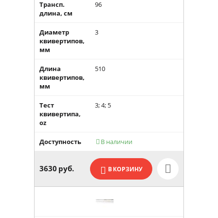
Трансп.
96
длина, см
Диаметр
3
квивертипов,
мм
Длина
510
квивертипов,
мм
Тест
3; 4; 5
квивертипа,
oz
Доступность
В наличии

3630
руб.
В КОРЗИНУ