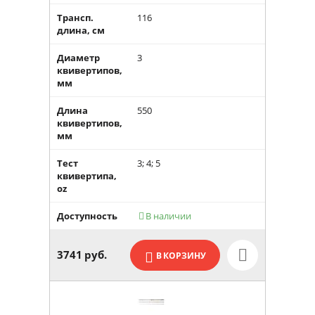
Трансп.
116
длина, см
Диаметр
3
квивертипов,
мм
Длина
550
квивертипов,
мм
Тест
3; 4; 5
квивертипа,
oz
Доступность
В наличии

3741
руб.
В КОРЗИНУ