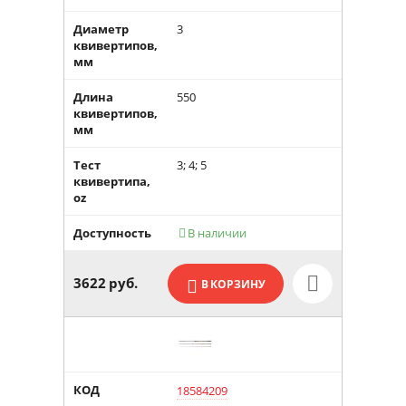
Диаметр
3
квивертипов,
мм
Длина
550
квивертипов,
мм
Тест
3; 4; 5
квивертипа,
oz
Доступность
В наличии

3622
руб.
В КОРЗИНУ
КОД
18584209