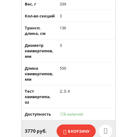
Вес, г
339
Кол-во секций
3
Трансп.
136
длина, см
Диаметр
3
квивертипов,
мм
Длина
550
квивертипов,
мм
Тест
2; 3; 4
квивертипа,
oz
Доступность
В наличии

3770
руб.
В КОРЗИНУ