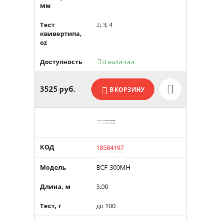
мм
Тест
2; 3; 4
квивертипа,
oz
Доступность
В наличии

3525
руб.
В КОРЗИНУ
КОД
18584197
Модель
BCF-300MH
Длина, м
3.00
Тест, г
до 100