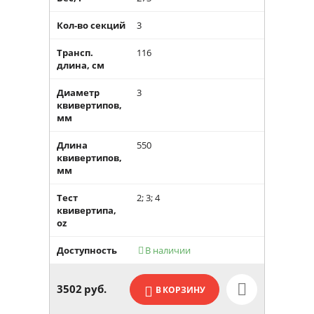
Кол-во секций
3
Трансп.
116
длина, см
Диаметр
3
квивертипов,
мм
Длина
550
квивертипов,
мм
Тест
2; 3; 4
квивертипа,
oz
Доступность
В наличии

3502
руб.
В КОРЗИНУ