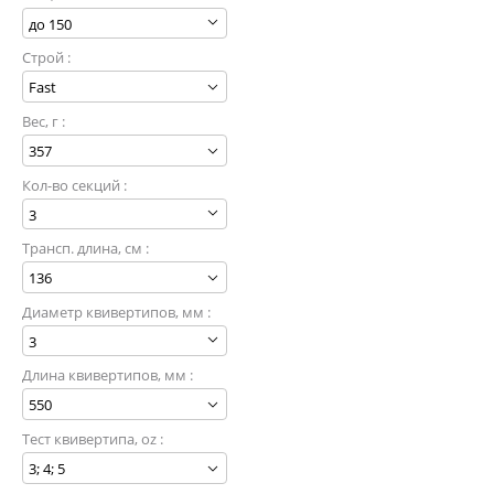
Строй :
Вес, г :
Кол-во секций :
Трансп. длина, см :
Диаметр квивертипов, мм :
Длина квивертипов, мм :
Тест квивертипа, oz :