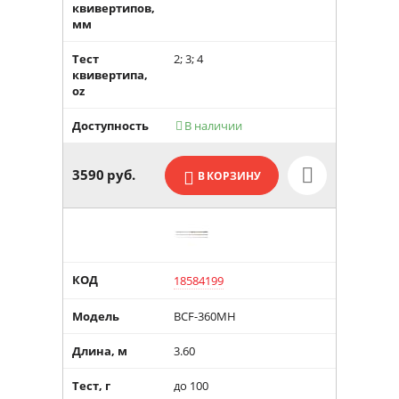
квивертипов,
мм
Тест
2; 3; 4
квивертипа,
oz
Доступность
В наличии

3590
руб.
В КОРЗИНУ
КОД
18584199
Модель
BCF-360MH
Длина, м
3.60
Тест, г
до 100