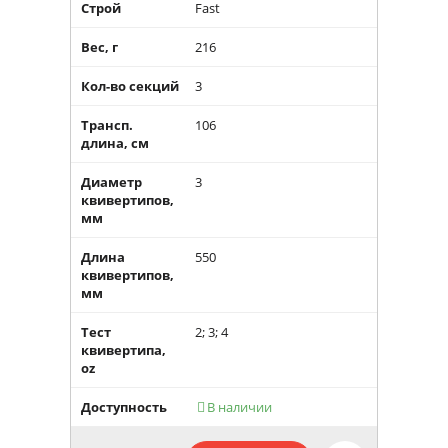
Строй
Fast
Вес, г
216
Кол-во секций
3
Трансп.
106
длина, см
Диаметр
3
квивертипов,
мм
Длина
550
квивертипов,
мм
Тест
2; 3; 4
квивертипа,
oz
Доступность
В наличии
