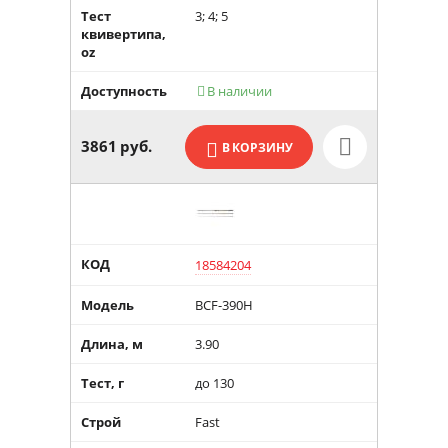
Тест
3; 4; 5
квивертипа,
oz
Доступность
В наличии

3861
руб.
В КОРЗИНУ
КОД
18584204
Модель
BCF-390H
Длина, м
3.90
Тест, г
до 130
Строй
Fast