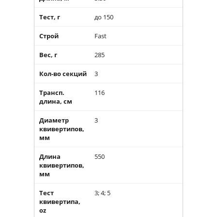
Тест, г
до 150
Строй
Fast
Вес, г
285
Кол-во секций
3
Трансп.
116
длина, см
Диаметр
3
квивертипов,
мм
Длина
550
квивертипов,
мм
Тест
3; 4; 5
квивертипа,
oz