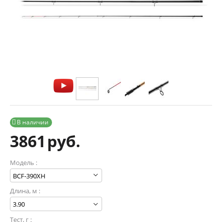
В наличии

3861
руб.
Модель :
Длина, м :
Тест, г :