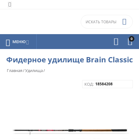


0



МЕНЮ

Фидерное удилище Brain Classic
Главная
/
Удилища
/
КОД:
18584208