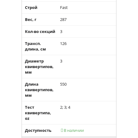
Строй
Fast
Вес, г
287
Кол-во секций
3
Трансп.
126
длина, см
Диаметр
3
квивертипов,
мм
Длина
550
квивертипов,
мм
Тест
2; 3; 4
квивертипа,
oz
Доступность
В наличии
