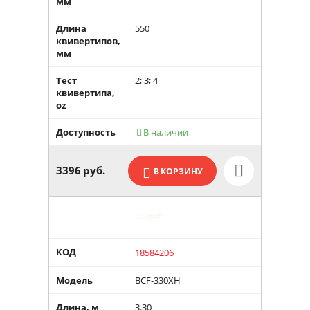
мм
Длина
550
квивертипов,
мм
Тест
2; 3; 4
квивертипа,
oz
Доступность
В наличии

3396
руб.
В КОРЗИНУ
КОД
18584206
Модель
BCF-330XH
Длина, м
3.30