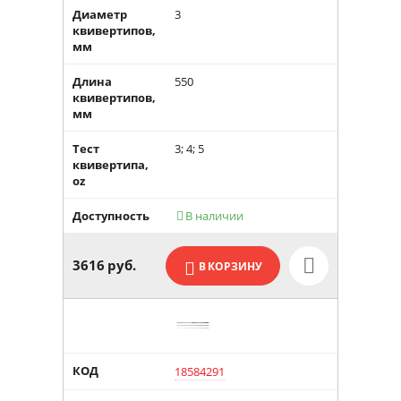
Диаметр
3
квивертипов,
мм
Длина
550
квивертипов,
мм
Тест
3; 4; 5
квивертипа,
oz
Доступность
В наличии

3616
руб.
В КОРЗИНУ
КОД
18584291