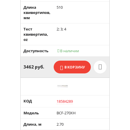
Длина
510
квивертипов,
мм
Тест
2; 3; 4
квивертипа,
oz
Доступность
В наличии

3462
руб.
В КОРЗИНУ
КОД
18584289
Модель
BCF-270XH
Длина, м
2.70