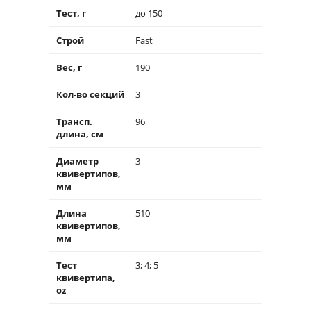
Тест, г
до 150
Строй
Fast
Вес, г
190
Кол-во секций
3
Трансп.
96
длина, см
Диаметр
3
квивертипов,
мм
Длина
510
квивертипов,
мм
Тест
3; 4; 5
квивертипа,
oz