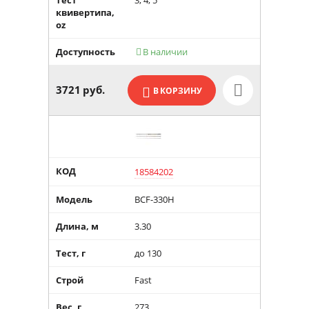
Тест
3; 4; 5
квивертипа,
oz
Доступность
В наличии

3721
руб.
В КОРЗИНУ
КОД
18584202
Модель
BCF-330H
Длина, м
3.30
Тест, г
до 130
Строй
Fast
Вес, г
273