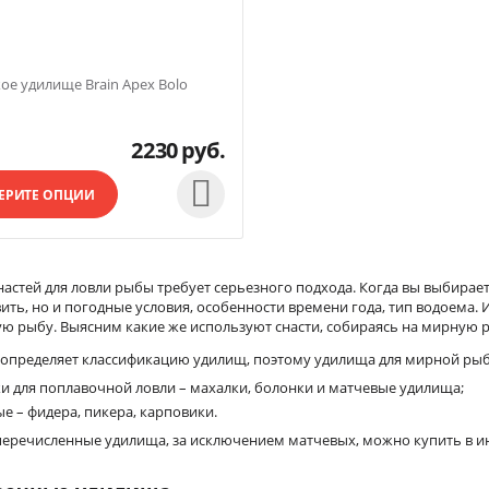
ое удилище Brain Apex Bolo
2230
руб.

ЕРИТЕ ОПЦИИ
настей для ловли рыбы требует серьезного подхода. Когда вы выбирае
вить, но и погодные условия, особенности времени года, тип водоема.
ю рыбу. Выясним какие же используют снасти, собираясь на мирную ры
 определяет классификацию удилищ, поэтому удилища для мирной рыб
и для поплавочной ловли – махалки, болонки и матчевые удилища;
е – фидера, пикера, карповики.
еречисленные удилища, за исключением матчевых, можно купить в ин