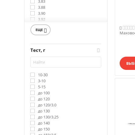
3.83
3.88
3.90
3.92
3.96

ЕЩЕ

4.00
Маховое
4.20
4.43
4.50
Тест, г
4.70
4.75
ВЫБ
4.78
4.80
10-30
4.81
3-10
4.85
5-15
4.88
до 100
4.92
до 120
4.93
до 120/3.0
5.00
до 130
5.60
до 130/3.25
5.73
до 140
5.80
до 150
5.81