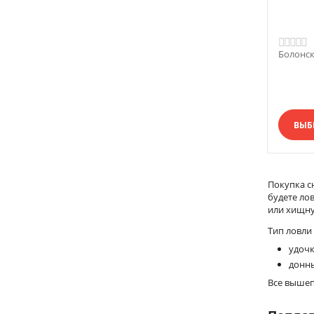
Болонск
ВЫБ
Покупка с
будете ло
или хищну
Тип ловли
удочк
донны
Все вышеп