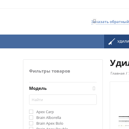

Заказать обратный
УДИЛ
Уди
Фильтры товаров
/
Главная
Модель
Apex Carp
Brain Alborella
Brain Apex Bolo