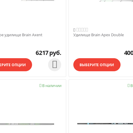

е удилище Brain Axent
Удилище Brain Apex Double
6217
руб.
40

ЕРИТЕ ОПЦИИ
ВЫБЕРИТЕ ОПЦИИ
В наличии
В

