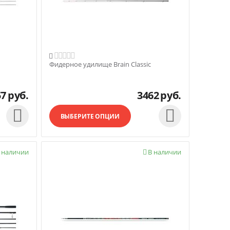

Фидерное удилище Brain Classic
57
руб.
3462
руб.


ВЫБЕРИТЕ ОПЦИИ
 наличии
В наличии
