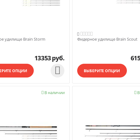

е удилище Brain Storm
Фидерное удилище Brain Scout
13353
руб.
61

ЕРИТЕ ОПЦИИ
ВЫБЕРИТЕ ОПЦИИ
В наличии
В

