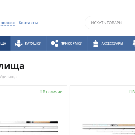
 звонок
Контакты
ИЩА
КАТУШКИ
ПРИКОРМКИ
АКСЕССУАРЫ
лища
Удилища
В наличии
В

