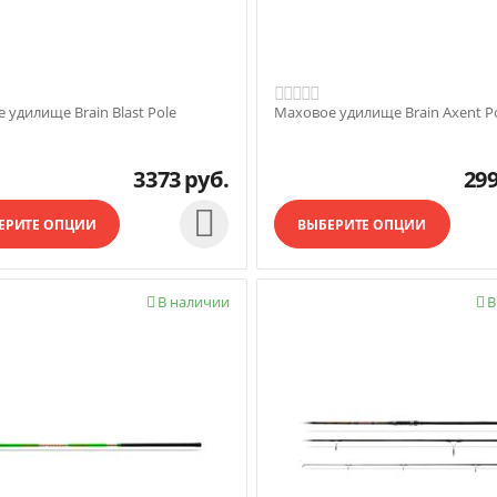
 удилище Brain Blast Pole
Маховое удилище Brain Axent P
3373
руб.
29

ЕРИТЕ ОПЦИИ
ВЫБЕРИТЕ ОПЦИИ
В наличии
В

