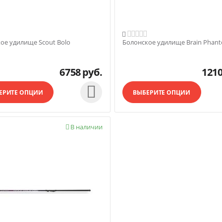

ое удилище Scout Bolo
Болонское удилище Brain Phant
6758
руб.
121

ЕРИТЕ ОПЦИИ
ВЫБЕРИТЕ ОПЦИИ
В наличии
