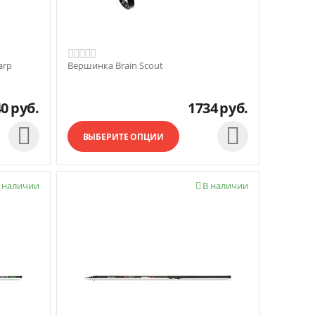
arp
Вершинка Brain Scout
40
руб.
1734
руб.


ВЫБЕРИТЕ ОПЦИИ
 наличии
В наличии
