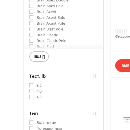
Brain Apex Double
Brain Apex Pole
Brain Axent
Brain Axent Bolo
Brain Axent Pole
Brain Blast Pole
Brain Classic
Фидерно
Brain Classic Pole
Brain Flash
Brain Phantom Bolo
ЕЩЕ

Brain Phantom Pole
Brain Scout
ВЫБ
Brain Scout Bolo
Brain Scout Pole
Тест, lb
Brain Storm
3.5
Вершинка Brain Scout
4.0
4.5
Тип
Болонские
Поплавочные