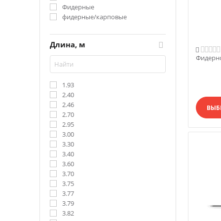
Фидерные
фидерные/карповые
Длина, м

Фидерно
1.93
2.40
2.46
ВЫБ
2.70
2.95
3.00
3.30
3.40
3.60
3.70
3.75
3.77
3.79
3.82