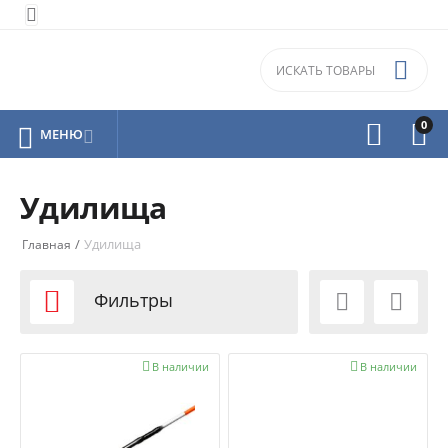


0



МЕНЮ

Удилища
/
Удилища
Главная

Фильтры



В наличии

В наличии