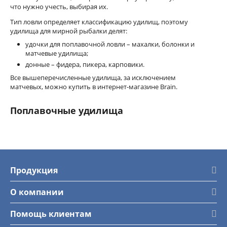
что нужно учесть, выбирая их.
Тип ловли определяет классификацию удилищ, поэтому
удилища для мирной рыбалки делят:
удочки для поплавочной ловли – махалки, болонки и
матчевые удилища;
донные – фидера, пикера, карповики.
Все вышеперечисленные удилища, за исключением
матчевых, можно купить в интернет-магазине Brain.
Поплавочные удилища
Болонки предназначены для ловли на дальних расстояниях.
Кольца удилищ позволяют в процессе вываживания
равномерно распределить нагрузку на бланк и осуществить
дальний заброс. Для ловли болонкой вам понадобится еще и
катушка. В ассортименте болонок Brain, представлены
Продукция
экземпляры в длине от 4 до 7 метров. Такие размеры более
удобны особенно при ветреной погоде.
О компании
Длина
поплавочных удочек
позволяет положить
зафиксированный к квивертипу поплавок с крючком в
Помощь клиентам
необходимое закормленное место лова. Зачастую удочки
бывают от 4 до 9 метров. В нашем ассортименте можно