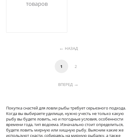
товаров
НАЗАД
1
2
ВПЕРЕД
Покупка снастей для ловли рыбы требует серьезного подхода.
Когда вы выбираете удилище, нужно учесть не только какую
рыбу вы будете ловить, но и погодные условия, особенности
времени года, тип водоема. Изначально стоит определиться,
будете ловить мирную или хищную рыбу. Выясним какие же
используют снасти, собираясь на мирную рыбалку, а также